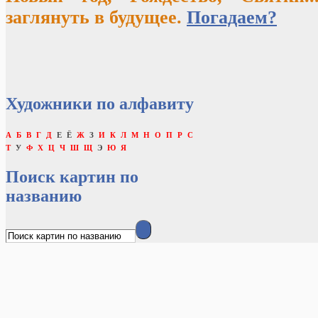
заглянуть в будущее.
Погадаем?
Художники по алфавиту
А
Б
В
Г
Д
Е
Ё
Ж
З
И
К
Л
М
Н
О
П
Р
С
Т
У
Ф
Х
Ц
Ч
Ш
Щ
Э
Ю
Я
Поиск картин по
названию
Сочинения по картинам