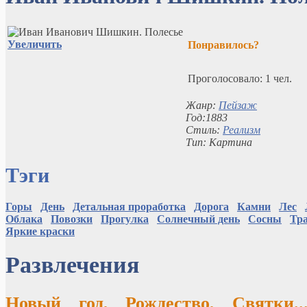
Увеличить
Понравилось?
Проголосовало: 1 чел.
Жанр:
Пейзаж
Год:1883
Стиль:
Реализм
Тип: Картина
Тэги
Горы
День
Детальная проработка
Дорога
Камни
Лес
Облака
Повозки
Прогулка
Солнечный день
Сосны
Тр
Яркие краски
Развлечения
Новый год, Рождество, Святки.