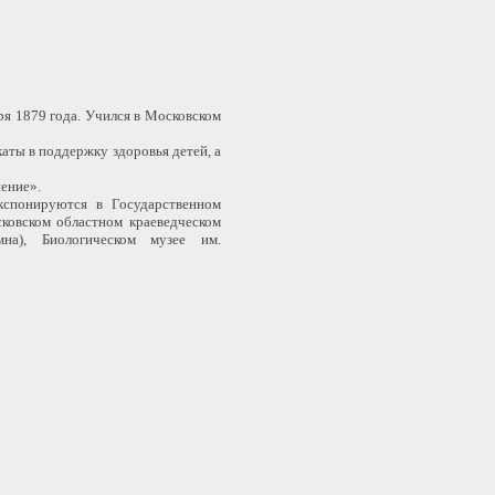
ря 1879 года. Учился в Московском
каты в поддержку здоровья детей, а
ение».
кспонируются в Государственном
сковском областном краеведческом
мна), Биологическом музее им.