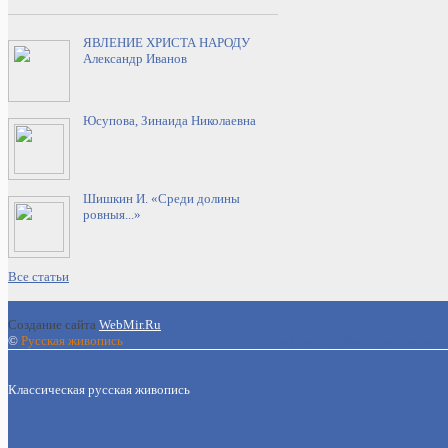
ЯВЛЕНИЕ ХРИСТА НАРОДУ
Александр Иванов
Юсупова, Зинаида Николаевна
Шишкин И. «Среди долины
ровныя...»
Все статьи
Создание сайта
WebMir.Ru
©
Русская живопись
АртсПортал
Классическая япон
Классическая русская живопись