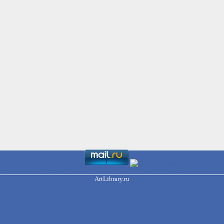
ская поэзия
Японская гравюра укиё-э
Классическая русская поэзия
ИнетК
ArtLibrary.ru