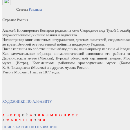
Стиль:
Реализм
Страна:
Россия
Алексей Никанорович Комаров родился в селе Скородное под Тулой 1 октяб
художественном училище ваяния и зодчества.
Иллюстратор книг известных натуралистов, детских писателей, создавал пла
во время Великой отечественной войны, в поддержку Родины.
Писал картины по собственным наблюдениям, как например картина «Наводн
Как замечательные образцы анималистический живописи его работы э
Дарвиновском музее (Москва), Курской областной картинной галерее, Мо
музее (Истра), Коломенском районном краеведческом музее (Коло
К. А. Тимирязева (Москва) и в других музеях России.
Умер в Москве 31 марта 1977 года.
ХУДОЖНИКИ ПО АЛФАВИТУ
А
Б
В
Г
Д
Е
Ё
Ж
З
И
К
Л
М
Н
О
П
Р
С
Т
У
Ф
Х
Ц
Ч
Ш
Щ
Э
Ю
Я
ПОИСК КАРТИН ПО НАЗВАНИЮ