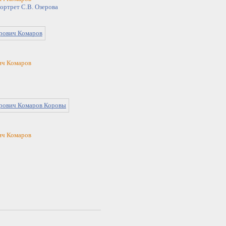
Портрет С.В. Озерова
ич Комаров
ич Комаров